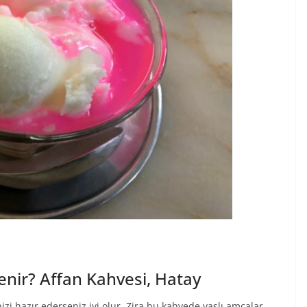
enir? Affan Kahvesi, Hatay
zi hazır ederseniz iyi olur. Zira bu kahvede yaşlı amcalar,