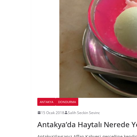
ANTAKYA
DONDURMA
15 Ocak 2018
Salih Seckin Sevinc
Antakya’da Haytalı Nerede Y
Antakya’daysanız Affan Kahvesi gerçeğine kendini