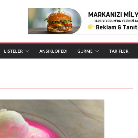
LİSTELER
ANSİKLOPEDİ
GURME
TARİFLER