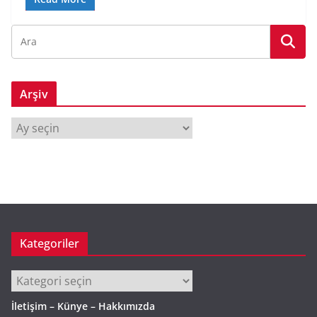
Arşiv
A
r
ş
i
v
Kategoriler
Kategoriler
İletişim – Künye – Hakkımızda