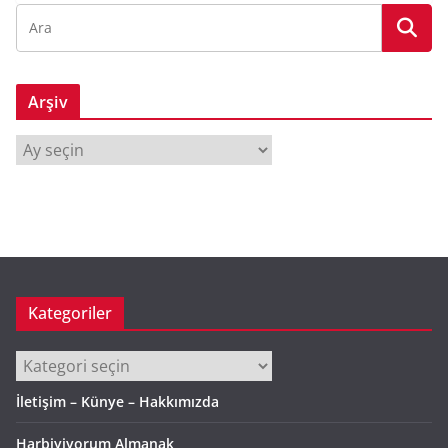
Arşiv
A
r
ş
i
v
Kategoriler
Kategoriler
İletişim – Künye – Hakkımızda
Harbiyiyorum Almanak