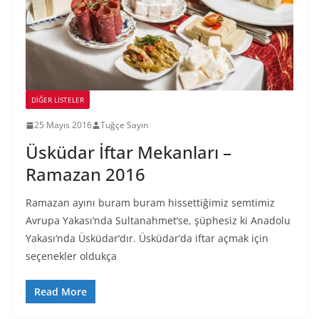
DIĞER LISTELER
25 Mayıs 2016
Tuğçe Sayın
Üsküdar İftar Mekanları –
Ramazan 2016
Ramazan ayını buram buram hissettiğimiz semtimiz
Avrupa Yakası‘nda Sultanahmet‘se, şüphesiz ki Anadolu
Yakası‘nda Üsküdar‘dır. Üsküdar’da iftar açmak için
seçenekler oldukça
Read More