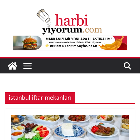
Skip
to
content
istanbul iftar mekanları