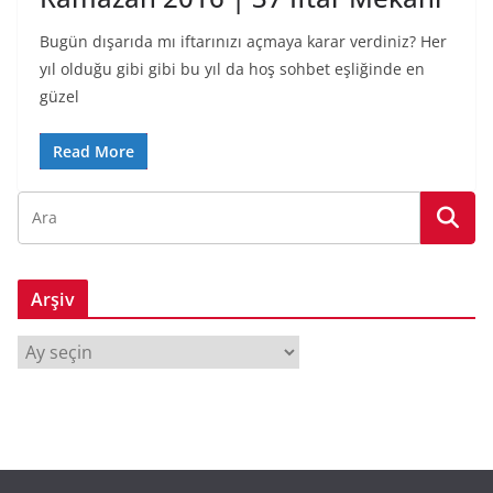
Bugün dışarıda mı iftarınızı açmaya karar verdiniz? Her
yıl olduğu gibi gibi bu yıl da hoş sohbet eşliğinde en
güzel
Read More
Arşiv
A
r
ş
i
v