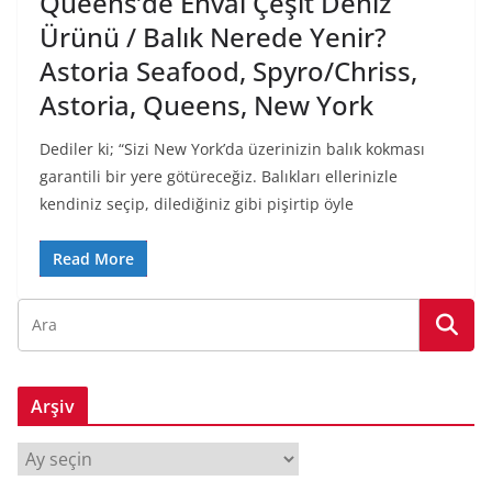
Queens’de Envai Çeşit Deniz
Ürünü / Balık Nerede Yenir?
Astoria Seafood, Spyro/Chriss,
Astoria, Queens, New York
Dediler ki; “Sizi New York’da üzerinizin balık kokması
garantili bir yere götüreceğiz. Balıkları ellerinizle
kendiniz seçip, dilediğiniz gibi pişirtip öyle
Read More
Arşiv
A
r