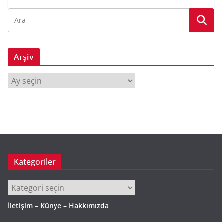
Arşiv
A
r
ş
i
v
Kategoriler
Kategoriler
İletişim – Künye – Hakkımızda