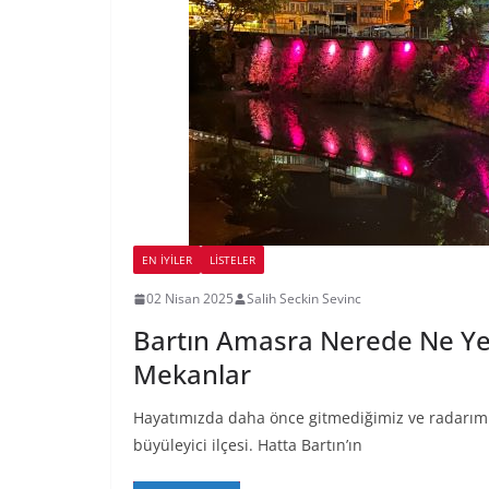
EN İYILER
LİSTELER
02 Nisan 2025
Salih Seckin Sevinc
Bartın Amasra Nerede Ne Yen
Mekanlar
Hayatımızda daha önce gitmediğimiz ve radarımız
büyüleyici ilçesi. Hatta Bartın’ın