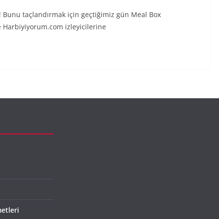
r! Bunu taçlandırmak için geçtiğimiz gün Meal Box
e Harbiyiyorum.com izleyicilerine
etleri