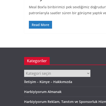
Meal Box’la biribirimizi pek sevdiğimiz doğrudu
patronlarıyla saatler süren bir görüşme yaptık v
Read More
Kategoriler
Kategoriler
İletişim – Künye – Hakkımızda
Harbiyiyorum Almanak
Harbiyiyorum Reklam, Tanıtım ve Sponsorluk Hizm