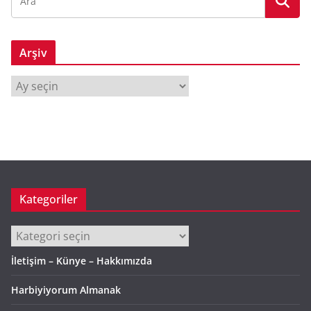
Arşiv
A
r
ş
i
v
Kategoriler
Kategoriler
İletişim – Künye – Hakkımızda
Harbiyiyorum Almanak