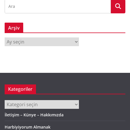
Arşiv
A
r
ş
i
v
Kategoriler
Kategoriler
İletişim – Künye – Hakkımızda
Harbiyiyorum Almanak