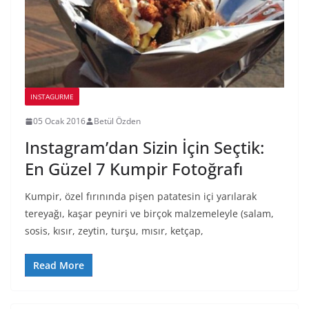
INSTAGURME
05 Ocak 2016
Betül Özden
Instagram’dan Sizin İçin Seçtik:
En Güzel 7 Kumpir Fotoğrafı
Kumpir, özel fırınında pişen patatesin içi yarılarak
tereyağı, kaşar peyniri ve birçok malzemeleyle (salam,
sosis, kısır, zeytin, turşu, mısır, ketçap,
Read More