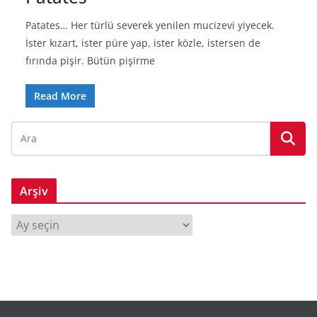
Patates… Her türlü severek yenilen mucizevi yiyecek.
İster kızart, ister püre yap, ister közle, istersen de
fırında pişir. Bütün pişirme
Read More
Arşiv
A
r
ş
i
v