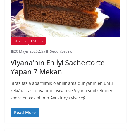
EN İYILER
LİSTELER
20 Mayıs 2020
Salih Seckin Sevinc
Viyana’nın En İyi Sachertorte
Yapan 7 Mekanı
Biraz fazla abartılmış olabilir ama dünyanın en ünlü
keki/pastası ünvanını taşıyan ve Viyana şinitzelinden
sonra en çok bilinin Avusturya yiyeceği
Read More