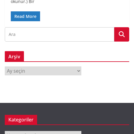
okunur.) Bir
Read More
Arşiv
A
r
ş
i
v
Kategoriler