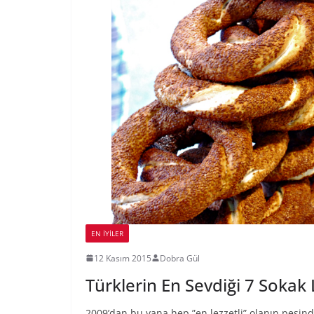
EN İYILER
12 Kasım 2015
Dobra Gül
Türklerin En Sevdiği 7 Sokak 
2009’dan bu yana hep ”en lezzetli” olanın peşind