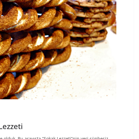
Lezzeti
e olduk. Bu arayışta ”Sokak Lezzeti”nin yeri şüphesiz