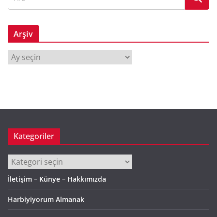
Arşiv
A
r
ş
i
v
Kategoriler
Kategoriler
İletişim – Künye – Hakkımızda
Harbiyiyorum Almanak