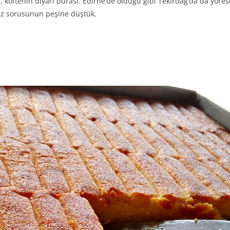
köftenin diyarı burası. Edirne’de olduğu gibi Tekirdağ’da da yöres
eğiz sorusunun peşine düştük.