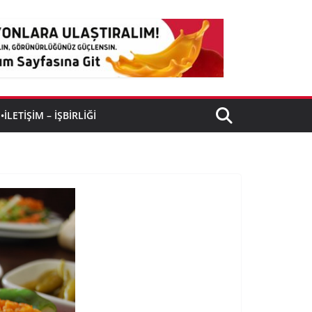
•İLETIŞIM – İŞBIRLIĞI