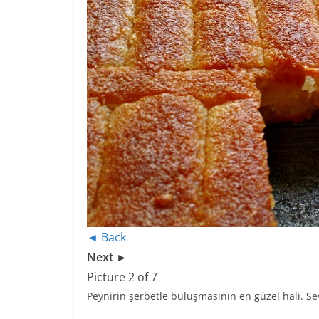
◄ Back
Next ►
Picture 2 of 7
Peynirin şerbetle buluşmasının en güzel hali. Sevm