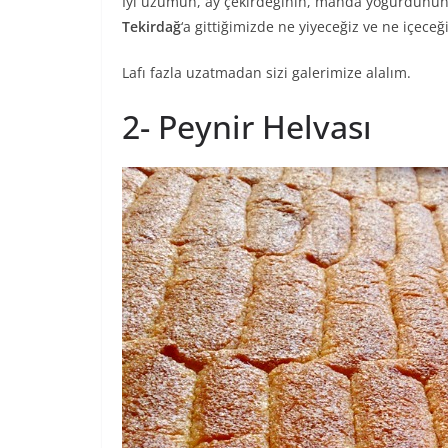
İyi üzümün, ay çekirdeğinin, manda yoğurdunun, 
Tekirdağ
‘a gittiğimizde ne yiyeceğiz ve ne içec
Lafı fazla uzatmadan sizi galerimize alalım.
2- Peynir Helvası