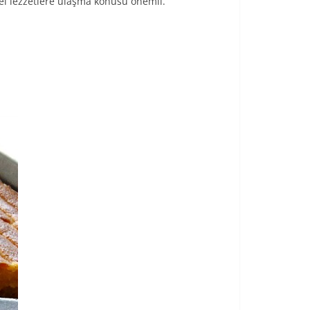
el lezzetlere ulaşma konusu önemli.