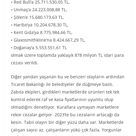
• Red Bull’a 25.711.530,05 TL,
• Unmaş’a 24.223.008,88 TL,
• Şölen’e 15.680.173,63 TL,
• Haribo’ya 10.204.678,30 TL,
• Kent Gıda’ya 8.775.984,66 TL,
• Glaxosmithkline’na 8.424.667,29 TL,
• Doğanay’a 5.553.551,61 TL
olmak üzere toplamda yaklaşık 878 milyon TL idari para
cezası verildi.
Diğer yandan yaşanan bu ve benzeri olayların ardından
Ticaret Bakanlığı ile belediyeler de düğmeye bastı.
Zabıta ekipleri, girdikleri marketlerde ürünleri tek tek
kontrol ederek raf ve kasa fiyatlarının uyumlu olup
olmadığını denetliyor. Kurallara uymayan marketlere
rekor cezalar geliyor. 2023’te bu cezaların artacağı da
kesin. Tabii olayın bir diğer yüzü daha var. Marketlerde
çalışan sayısı az, çalışanların yükü çok fazla. Yorgunlar