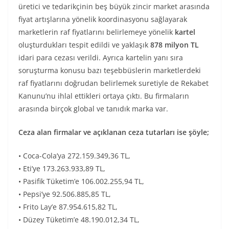
üretici ve tedarikçinin beş büyük zincir market arasında
fiyat artışlarına yönelik koordinasyonu sağlayarak
marketlerin raf fiyatlarını belirlemeye yönelik
kartel
oluşturdukları tespit edildi ve yaklaşık
878 milyon TL
idari para cezası verildi. Ayrıca kartelin yanı sıra
soruşturma konusu bazı teşebbüslerin marketlerdeki
raf fiyatlarını doğrudan belirlemek suretiyle de Rekabet
Kanunu’nu ihlal ettikleri ortaya çıktı. Bu firmaların
arasında birçok global ve tanıdık marka var.
Ceza alan firmalar ve açıklanan ceza tutarları ise şöyle;
• Coca-Cola’ya 272.159.349,36 TL,
• Eti’ye 173.263.933,89 TL,
• Pasifik Tüketim’e 106.002.255,94 TL,
• Pepsi’ye 92.506.885,85 TL,
• Frito Lay’e 87.954.615,82 TL,
• Düzey Tüketim’e 48.190.012,34 TL,