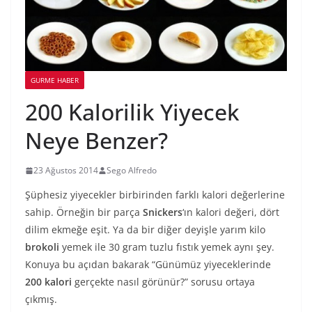
GURME HABER
200 Kalorilik Yiyecek
Neye Benzer?
23 Ağustos 2014
Sego Alfredo
Şüphesiz yiyecekler birbirinden farklı kalori değerlerine
sahip. Örneğin bir parça
Snickers
‘ın kalori değeri, dört
dilim ekmeğe eşit. Ya da bir diğer deyişle yarım kilo
brokoli
yemek ile 30 gram tuzlu fıstık yemek aynı şey.
Konuya bu açıdan bakarak “Günümüz yiyeceklerinde
200 kalori
gerçekte nasıl görünür?” sorusu ortaya
çıkmış.