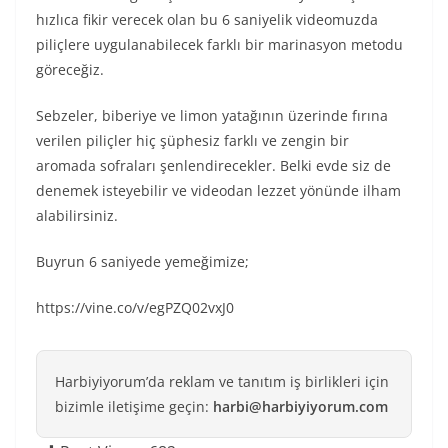
hızlıca fikir verecek olan bu 6 saniyelik videomuzda
piliçlere uygulanabilecek farklı bir marinasyon metodu
göreceğiz.
Sebzeler, biberiye ve limon yatağının üzerinde fırına
verilen piliçler hiç şüphesiz farklı ve zengin bir
aromada sofraları şenlendirecekler. Belki evde siz de
denemek isteyebilir ve videodan lezzet yönünde ilham
alabilirsiniz.
Buyrun 6 saniyede yemeğimize;
https://vine.co/v/egPZQ02vxJ0
Harbiyiyorum’da reklam ve tanıtım iş birlikleri için
bizimle iletişime geçin:
harbi@harbiyiyorum.com