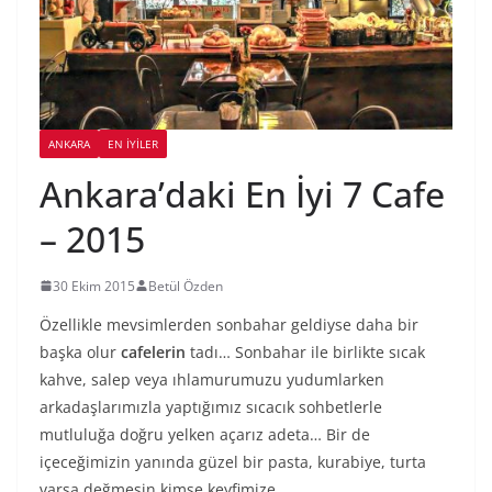
ANKARA
EN İYILER
Ankara’daki En İyi 7 Cafe
– 2015
30 Ekim 2015
Betül Özden
Özellikle mevsimlerden sonbahar geldiyse daha bir
başka olur
cafelerin
tadı… Sonbahar ile birlikte sıcak
kahve, salep veya ıhlamurumuzu yudumlarken
arkadaşlarımızla yaptığımız sıcacık sohbetlerle
mutluluğa doğru yelken açarız adeta… Bir de
içeceğimizin yanında güzel bir pasta, kurabiye, turta
varsa değmesin kimse keyfimize…