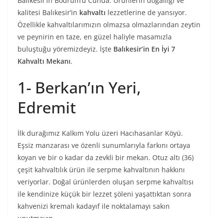
Balıkesir’in Bodrum’u Cunda. Ürünlerin doğallığı ve
kalitesi Balıkesir’in
kahvaltı
lezzetlerine de yansıyor.
Özellikle kahvaltılarımızın olmazsa olmazlarından zeytin
ve peynirin en taze, en güzel haliyle masamızla
buluştuğu yöremizdeyiz. İşte
Balıkesir’in En İyi 7
Kahvaltı Mekanı
.
1- Berkan’ın Yeri,
Edremit
İlk durağımız Kalkım Yolu üzeri Hacıhasanlar Köyü.
Eşsiz manzarası ve özenli sunumlarıyla farkını ortaya
koyan ve bir o kadar da zevkli bir mekan. Otuz altı (36)
çeşit kahvaltılık ürün ile serpme kahvaltının hakkını
veriyorlar. Doğal ürünlerden oluşan serpme kahvaltısı
ile kendinize küçük bir lezzet şöleni yaşattıktan sonra
kahvenizi kremalı kadayıf ile noktalamayı sakın