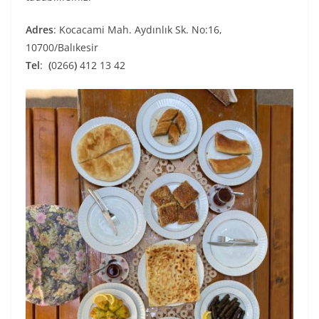
Adres
: Kocacami Mah. Aydınlık Sk. No:16,
10700/Balıkesir
Tel
:
(
0266
)
412
13
42