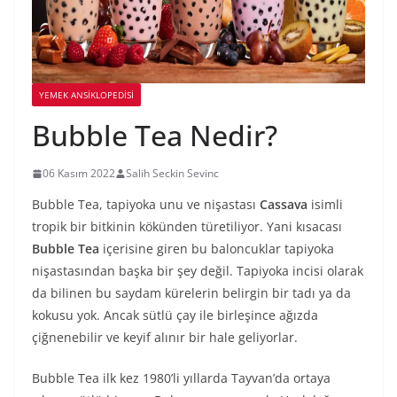
YEMEK ANSİKLOPEDİSİ
Bubble Tea Nedir?
06 Kasım 2022
Salih Seckin Sevinc
Bubble Tea, tapiyoka unu ve nişastası
Cassava
isimli
tropik bir bitkinin kökünden türetiliyor. Yani kısacası
Bubble Tea
içerisine giren bu baloncuklar tapiyoka
nişastasından başka bir şey değil. Tapiyoka incisi olarak
da bilinen bu saydam kürelerin belirgin bir tadı ya da
kokusu yok. Ancak sütlü çay ile birleşince ağızda
çiğnenebilir ve keyif alınır bir hale geliyorlar.
Bubble Tea ilk kez 1980’li yıllarda Tayvan’da ortaya