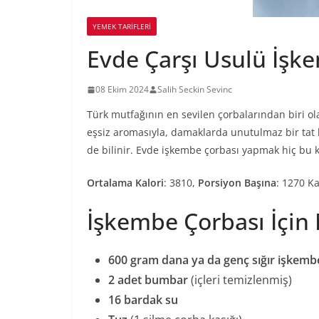
YEMEK TARİFLERİ
Evde Çarşı Usulü İşke
08 Ekim 2024
Salih Seckin Sevinc
Türk mutfağının en sevilen çorbalarından biri o
eşsiz aromasıyla, damaklarda unutulmaz bir tat b
de bilinir. Evde işkembe çorbası yapmak hiç bu k
Ortalama Kalori
: 3810,
Porsiyon Başına
: 1270 Ka
İşkembe Çorbası İçin
600 gram dana ya da genç sığır işkemb
2 adet bumbar
(içleri temizlenmiş)
16 bardak su