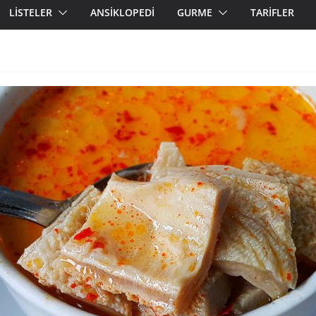
LİSTELER
ANSİKLOPEDİ
GURME
TARİFLER