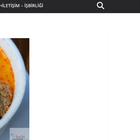
•İLETIŞIM – İŞBIRLIĞI