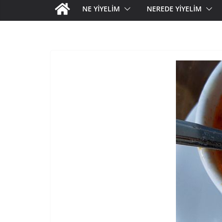
NE YİYELİM
NEREDE YİYELİM