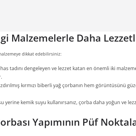
i Malzemelerle Daha Lezzetl
malzemeye dikkat edebilirsiniz:
s tadını dengeleyen ve lezzet katan en önemli iki malzemedir
.
ızdırılmış kırmızı biberli yağ çorbanın hem görüntüsünü güze
 yerine kemik suyu kullanırsanız, çorba daha yoğun ve lezzet
Çorbası Yapımının Püf Noktala