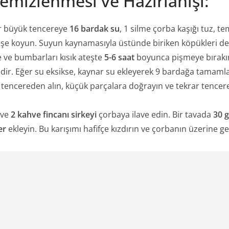
emizlenmesi ve Hazırlanışı:
r büyük tencereye
16 bardak su
, 1 silme çorba kaşığı tuz, 
eşe koyun. Suyun kaynamasıyla üstünde biriken köpükleri deli
 ve bumbarları kısık ateşte
5-6 saat
boyunca pişmeye bırakın
ir. Eğer su eksikse, kaynar su ekleyerek 9 bardağa tamamla
tencereden alın, küçük parçalara doğrayın ve tekrar tencere
 ve
2 kahve fincanı sirkeyi
çorbaya ilave edin. Bir tavada
30 
er
ekleyin. Bu karışımı hafifçe kızdırın ve çorbanın üzerine ge