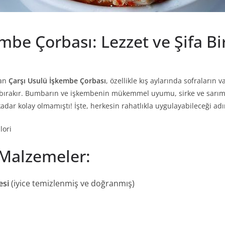
mbe Çorbası: Lezzet ve Şifa Bi
lan
Çarşı Usulü İşkembe Çorbası
, özellikle kış aylarında sofraların 
ırakır. Bumbarın ve işkembenin mükemmel uyumu, sirke ve sarımsakla
adar kolay olmamıştı! İşte, herkesin rahatlıkla uygulayabileceği a
lori
 Malzemeler:
esi
(iyice temizlenmiş ve doğranmış)