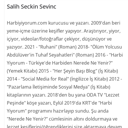
Salih Seckin Sevinc
Harbiyiyorum.com kurucusu ve yazarı. 2009'dan beri
yeme-içme üzerine keşifler yapıyor. Araştırıyor, yiyor,
içiyor, videolar/fotoğraflar çekiyor, düşünüyor ve
yazıyor. 2021 - "Ruhani" (Roman) 2018- "Ölüm Yolcusu
Abdülüver'in Tuhaf Seyahatleri" (Roman) 2016 - "Harbi
Yiyorum - Türkiye'de Harbiden Nerede Ne Yenir?"
(Yemek Kitabı) 2015 - "Her Şeyin Başı Blog" (İş Kitabı)
2014 - "Social Media for Real" (İngilizce İş Kitabı) 2012 -
"Pazarlama İletişiminde Sosyal Medya" (İş Kitabı)
kitaplarının yazarı. 2018'den bu yana ODA TV "Lezzet
Peşinde" köşe yazarı, Eylül 2019'da KRT'de "Harbi
Yiyorum" programını hazırlayıp sundu. Şu anda
"Nerede Ne Yenir?" cümlesinin altını doldurmaya ve
lezzet keşiflerini/öğrendiklerini size aktarmaya devam