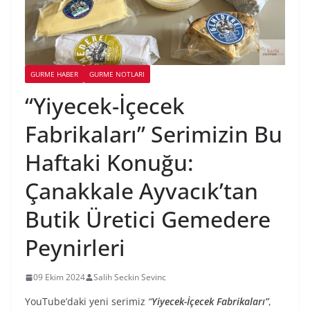
GURME HABER
GURME NOTLARI
“Yiyecek-İçecek
Fabrikaları” Serimizin Bu
Haftaki Konuğu:
Çanakkale Ayvacık’tan
Butik Üretici Gemedere
Peynirleri
09 Ekim 2024
Salih Seckin Sevinc
YouTube’daki yeni serimiz
“
Yiyecek-İçecek Fabrikaları”
,