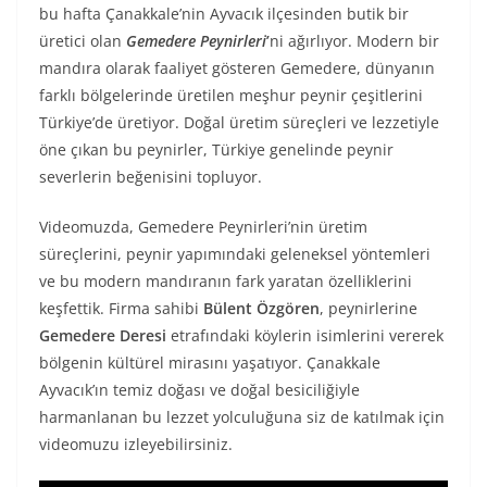
bu hafta Çanakkale’nin Ayvacık ilçesinden butik bir
üretici olan
Gemedere Peynirleri
’
ni ağırlıyor. Modern bir
mandıra olarak faaliyet gösteren Gemedere, dünyanın
farklı bölgelerinde üretilen meşhur peynir çeşitlerini
Türkiye’de üretiyor. Doğal üretim süreçleri ve lezzetiyle
öne çıkan bu peynirler, Türkiye genelinde peynir
severlerin beğenisini topluyor.
Videomuzda, Gemedere Peynirleri’nin üretim
süreçlerini, peynir yapımındaki geleneksel yöntemleri
ve bu modern mandıranın fark yaratan özelliklerini
keşfettik. Firma sahibi
Bülent Özgören
, peynirlerine
Gemedere Deresi
etrafındaki köylerin isimlerini vererek
bölgenin kültürel mirasını yaşatıyor. Çanakkale
Ayvacık’ın temiz doğası ve doğal besiciliğiyle
harmanlanan bu lezzet yolculuğuna siz de katılmak için
videomuzu izleyebilirsiniz.