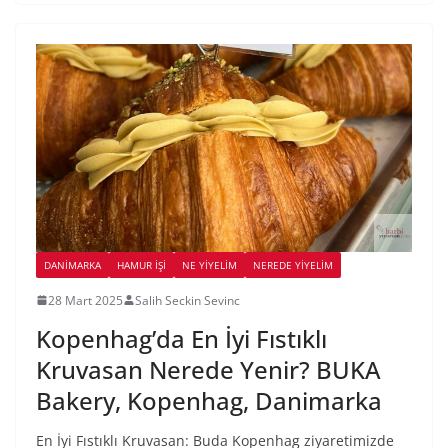
DANIMARKA
HAMUR İŞI
NE YİYELİM
NEREDE YİYELİM
28 Mart 2025
Salih Seckin Sevinc
Kopenhag’da En İyi Fıstıklı
Kruvasan Nerede Yenir? BUKA
Bakery, Kopenhag, Danimarka
En İyi Fıstıklı Kruvasan: Buda Kopenhag ziyaretimizde