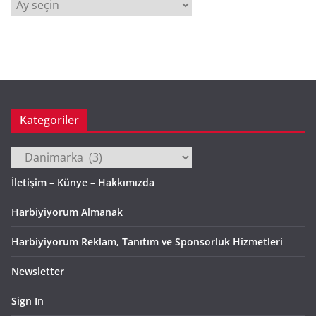
A
r
ş
i
v
Kategoriler
Kategoriler
İletişim – Künye – Hakkımızda
Harbiyiyorum Almanak
Harbiyiyorum Reklam, Tanıtım ve Sponsorluk Hizmetleri
Newsletter
Sign In