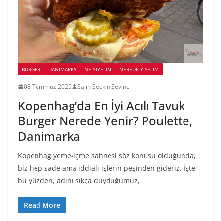
BURGER
DANIMARKA
NE YİYELİM
NEREDE YİYELİM
08 Temmuz 2025
Salih Seckin Sevinc
Kopenhag’da En İyi Acılı Tavuk
Burger Nerede Yenir? Poulette,
Danimarka
Kopenhag yeme-içme sahnesi söz konusu olduğunda,
biz hep sade ama iddialı işlerin peşinden gideriz. İşte
bu yüzden, adını sıkça duyduğumuz,
Read More