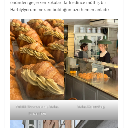
önünden geçerken kokuları fark edince müthiş bir
Harbiyiyorum mekanı bulduğumuzu hemen anladık.
Fıstıklı Kruvasanlar, Buka,
Buka, Kopenhag
Kopenhag