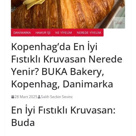
DANIMARKA
HAMUR İŞI
NE YİYELİM
NEREDE YİYELİM
Kopenhag’da En İyi
Fıstıklı Kruvasan Nerede
Yenir? BUKA Bakery,
Kopenhag, Danimarka
28 Mart 2025
Salih Seckin Sevinc
En İyi Fıstıklı Kruvasan:
Buda