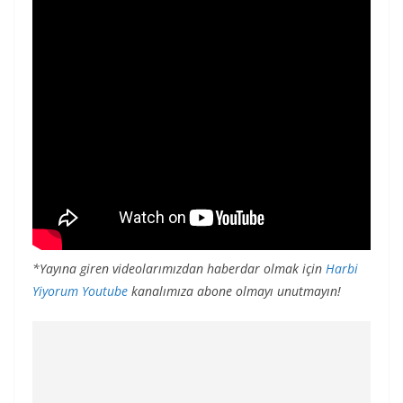
*Yayına giren videolarımızdan haberdar olmak için
Harbi
Yiyorum Youtube
kanalımıza abone olmayı unutmayın!