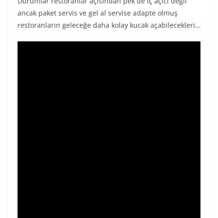
Durumlar restoranlar açısından pek de iç açıcı değil
ancak paket servis ve gel al servise adapte olmuş
restoranların geleceğe daha kolay kucak açabilecekleri…