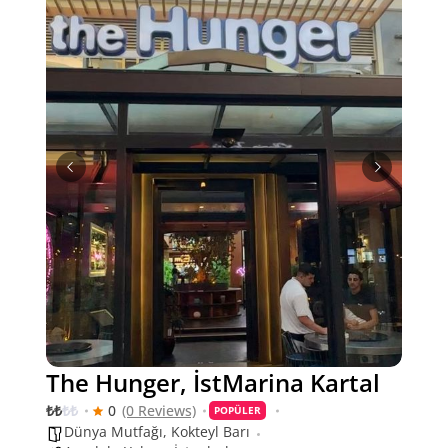
The Hunger, İstMarina Kartal
₺
₺
₺
₺
0
(0 Reviews)
POPÜLER
Dünya Mutfağı
,
Kokteyl Barı