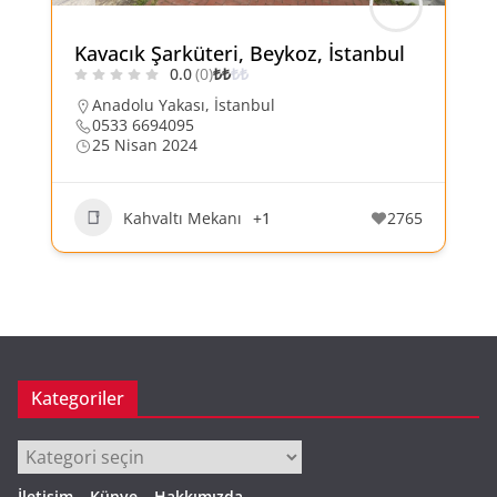
Kavacık Şarküteri, Beykoz, İstanbul
0.0
(0)
₺
₺
₺
₺
Anadolu Yakası
,
İstanbul
0533 6694095
25 Nisan 2024
Kahvaltı Mekanı
+1
2765
Kategoriler
Kategoriler
İletişim – Künye – Hakkımızda