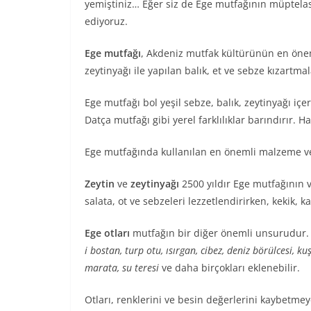
yemiştiniz… Eğer siz de Ege mutfağının müptelası
ediyoruz.
Ege mutfağı
, Akdeniz mutfak kültürünün en öneml
zeytinyağı ile yapılan balık, et ve sebze kızartmal
Ege mutfağı bol yeşil sebze, balık, zeytinyağı iç
Datça mutfağı gibi yerel farklılıklar barındırır. 
Ege mutfağında kullanılan en önemli malzeme v
Zeytin
ve
zeytinyağı
2500 yıldır Ege mutfağının v
salata, ot ve sebzeleri lezzetlendirirken, kekik, k
Ege otları
mutfağın bir diğer önemli unsurudur. 
i bostan, turp otu, ısırgan, cibez, deniz börülcesi, 
marata, su teresi
ve daha birçokları eklenebilir.
Otları, renklerini ve besin değerlerini kaybetme