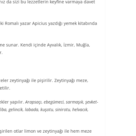
ız da sizi bu lezzetlerin keyfine varmaya davet
 ki Romalı yazar Apicius yazdığı yemek kitabında
me sunar. Kendi içinde Ayvalık, İzmir, Muğla,
r.
er zeytinyağı ile pişirilir. Zeytinyağı meze,
tilir.
kler yapılır.
Arapsaçı, ebegümeci, sarmaşık, şevket-
ba, gelincik, labada, kuşotu, sinirotu, helvacık,
irilen otlar limon ve zeytinyağı ile hem meze