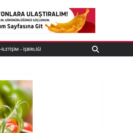
•İLETIŞIM – İŞBIRLIĞI