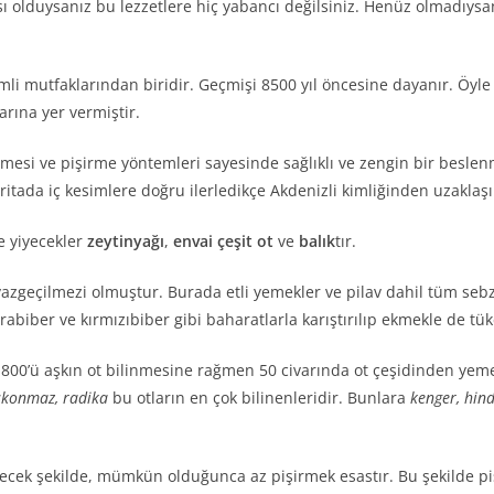
 olduysanız bu lezzetlere hiç yabancı değilsiniz. Henüz olmadıysan
i mutfaklarından biridir. Geçmişi 8500 yıl öncesine dayanır. Öyle
arına yer vermiştir.
ermesi ve pişirme yöntemleri sayesinde sağlıklı ve zengin bir beslen
Haritada iç kesimlere doğru ilerledikçe Akdenizli kimliğinden uzaklaşı
e yiyecekler
zeytinyağı
,
envai çeşit ot
ve
balık
tır.
azgeçilmezi olmuştur. Burada etli yemekler ve pilav dahil tüm sebzel
arabiber ve kırmızıbiber gibi baharatlarla karıştırılıp ekmekle de tüke
800’ü aşkın ot bilinmesine rağmen 50 civarında ot çeşidinden yeme
kuşkonmaz, radika
bu otların en çok bilinenleridir. Bunlara
kenger, hindi
yecek şekilde, mümkün olduğunca az pişirmek esastır. Bu şekilde piş