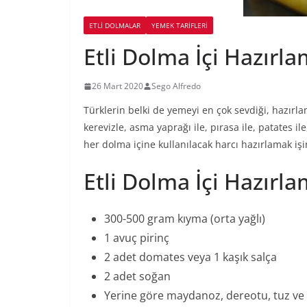
ETLI DOLMALAR
YEMEK TARİFLERİ
Etli Dolma İçi Hazırl
26 Mart 2020
Sego Alfredo
Türklerin belki de yemeyi en çok sevdiği, hazırl
kerevizle, asma yaprağı ile, pırasa ile, patates i
her dolma içine kullanılacak harcı hazırlamak iş
Etli Dolma İçi Hazırl
300-500 gram kıyma (orta yağlı)
1 avuç pirinç
2 adet domates veya 1 kaşık salça
2 adet soğan
Yerine göre maydanoz, dereotu, tuz ve