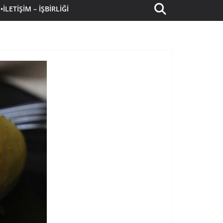
•İLETIŞIM – İŞBIRLIĞI