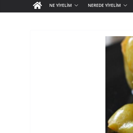
NE YİYELİM
NEREDE YİYELİM