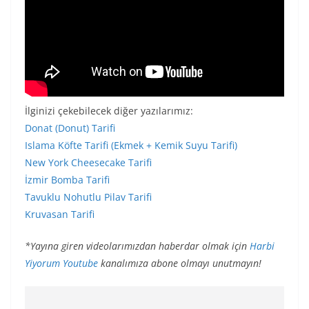
İlginizi çekebilecek diğer yazılarımız:
Donat (Donut) Tarifi
Islama Köfte Tarifi (Ekmek + Kemik Suyu Tarifi)
New York Cheesecake Tarifi
İzmir Bomba Tarifi
Tavuklu Nohutlu Pilav Tarifi
Kruvasan Tarifi
*Yayına giren videolarımızdan haberdar olmak için
Harbi
Yiyorum Youtube
kanalımıza abone olmayı unutmayın!