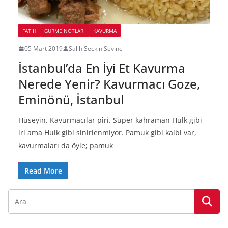
FATIH
GURME NOTLARI
KAVURMA
05 Mart 2019
Salih Seckin Sevinc
İstanbul’da En İyi Et Kavurma
Nerede Yenir? Kavurmacı Goze,
Eminönü, İstanbul
Hüseyin. Kavurmacılar pîri. Süper kahraman Hulk gibi
iri ama Hulk gibi sinirlenmiyor. Pamuk gibi kalbi var,
kavurmaları da öyle; pamuk
Read More