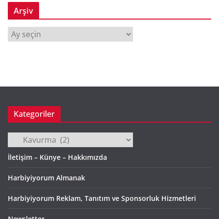
Arşiv
A
r
ş
i
v
Kategoriler
Kategoriler
İletişim – Künye – Hakkımızda
Harbiyiyorum Almanak
Harbiyiyorum Reklam, Tanıtım ve Sponsorluk Hizmetleri
Newsletter