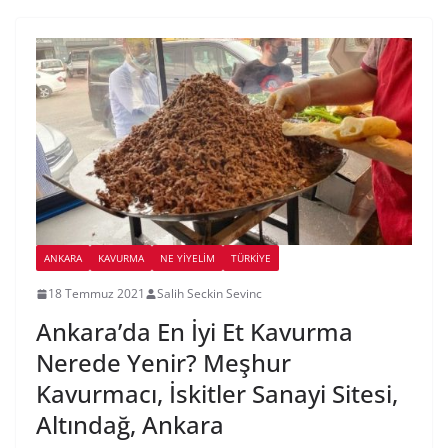
ANKARA
KAVURMA
NE YİYELİM
TÜRKIYE
18 Temmuz 2021
Salih Seckin Sevinc
Ankara’da En İyi Et Kavurma
Nerede Yenir? Meşhur
Kavurmacı, İskitler Sanayi Sitesi,
Altındağ, Ankara