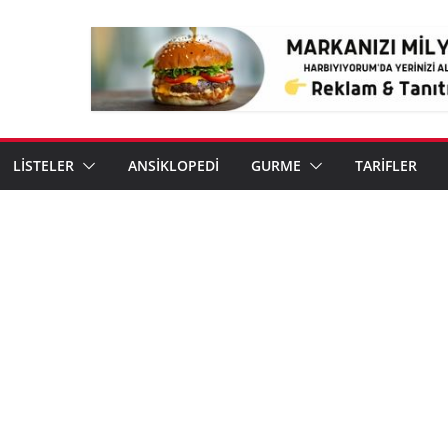
LİSTELER
ANSİKLOPEDİ
GURME
TARİFLER