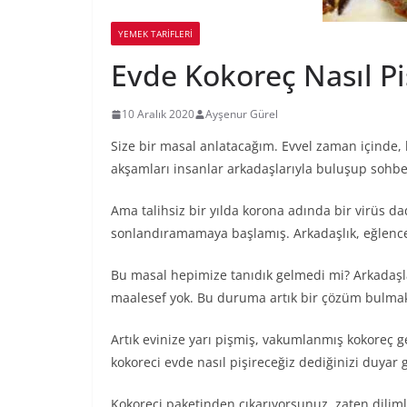
YEMEK TARİFLERİ
Evde Kokoreç Nasıl Piş
10 Aralık 2020
Ayşenur Gürel
Size bir masal anlatacağım. Evvel zaman içinde,
akşamları insanlar arkadaşlarıyla buluşup sohbe
Ama talihsiz bir yılda korona adında bir virüs
sonlandıramamaya başlamış. Arkadaşlık, eğlence
Bu masal hepimize tanıdık gelmedi mi? Arkadaşlar
maalesef yok. Bu duruma artık bir çözüm bulma
Artık evinize yarı pişmiş, vakumlanmış kokoreç get
kokoreci evde nasıl pişireceğiz dediğinizi duyar g
Kokoreci paketinden çıkarıyorsunuz, zaten dilimle