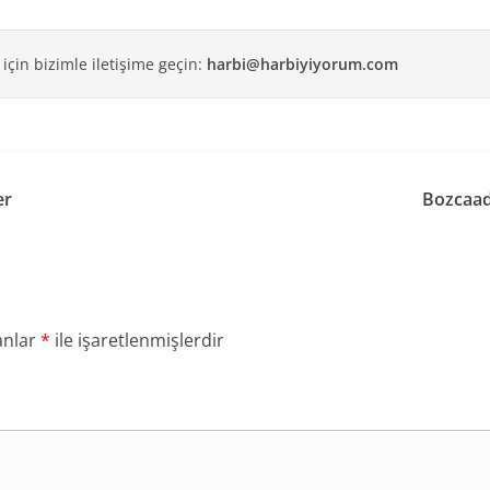
 için bizimle iletişime geçin:
harbi@harbiyiyorum.com
er
Bozcaada
anlar
*
ile işaretlenmişlerdir