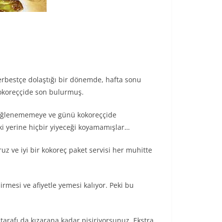
erbestçe dolaştığı bir dönemde, hafta sonu
kokoreççide son bulurmuş.
p eğlenememeye ve günü kokoreççide
i yerine hiçbir yiyeceği koyamamışlar…
z ve iyi bir kokoreç paket servisi her muhitte
şirmesi ve afiyetle yemesi kalıyor. Peki bu
 tarafı da kızarana kadar pişiriyorsunuz. Ekstra