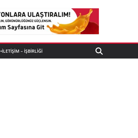
•İLETIŞIM – İŞBIRLIĞI