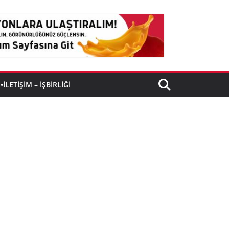
•İLETIŞIM – İŞBIRLIĞI