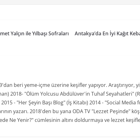
 Yalçın ile Yılbaşı Sofraları
Antakya’da En İyi Kağıt Ke
an beri yeme-içme üzerine keşifler yapıyor. Araştırıyor, yiyo
man) 2018- "Ölüm Yolcusu Abdülüver'in Tuhaf Seyahatleri" (R
15 - "Her Şeyin Başı Blog" (İş Kitabı) 2014 - "Social Media for
plarının yazarı. 2018'den bu yana ODA TV "Lezzet Peşinde" kö
de Ne Yenir?" cümlesinin altını doldurmaya ve lezzet keşifl