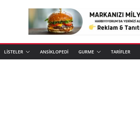
LİSTELER
ANSİKLOPEDİ
GURME
TARİFLER