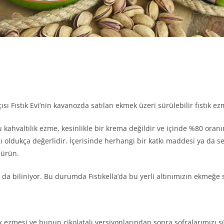
tçısı Fıstık Evi’nin kavanozda satılan ekmek üzeri sürülebilir fıstık ez
kahvaltılık ezme, kesinlikle bir krema değildir ve içinde %80 oranınd
tığı oldukça değerlidir. İçerisinde herhangi bir katkı maddesi ya da s
 ürün.
k da biliniyor. Bu durumda Fıstıkella’da bu yerli altınımızın ekmeğe s
 ezmesi ve bunun çikolatalı versiyonlarından sonra sofralarımızı sü