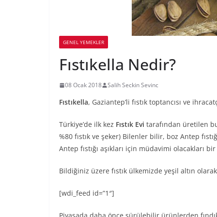
GENEL YEMEKLER
Fıstıkella Nedir?
08 Ocak 2018
Salih Seckin Sevinc
Fıstıkella
, Gaziantep’li fıstık toptancısı ve ihraca
Türkiye’de ilk kez
Fıstık Evi
tarafından üretilen bu 
%80 fıstık ve şeker) Bilenler bilir, boz Antep fıs
Antep fıstığı aşıkları için müdavimi olacakları bir
Bildiğiniz üzere fıstık ülkemizde yeşil altın olara
[wdi_feed id=”1″]
Piyasada daha önce sürülebilir ürünlerden fındık