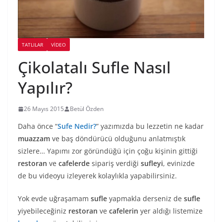
TATLILAR
VIDEO
Çikolatalı Sufle Nasıl
Yapılır?
26 Mayıs 2015
Betül Özden
Daha önce “
Sufe Nedir?
” yazımızda bu lezzetin ne kadar
muazzam
ve baş döndürücü olduğunu anlatmıştık
sizlere… Yapımı zor göründüğü için çoğu kişinin gittiği
restoran
ve
cafelerde
sipariş verdiği
sufleyi
, evinizde
de bu videoyu izleyerek kolaylıkla yapabilirsiniz.
Yok evde uğraşamam
sufle
yapmakla derseniz de
sufle
yiyebileceğiniz
restoran
ve
cafelerin
yer aldığı listemize