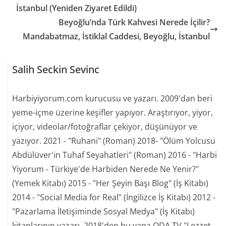
İstanbul (Yeniden Ziyaret Edildi)
Beyoğlu’nda Türk Kahvesi Nerede İçilir?
Mandabatmaz, İstiklal Caddesi, Beyoğlu, İstanbul
Salih Seckin Sevinc
Harbiyiyorum.com kurucusu ve yazarı. 2009'dan beri
yeme-içme üzerine keşifler yapıyor. Araştırıyor, yiyor,
içiyor, videolar/fotoğraflar çekiyor, düşünüyor ve
yazıyor. 2021 - "Ruhani" (Roman) 2018- "Ölüm Yolcusu
Abdülüver'in Tuhaf Seyahatleri" (Roman) 2016 - "Harbi
Yiyorum - Türkiye'de Harbiden Nerede Ne Yenir?"
(Yemek Kitabı) 2015 - "Her Şeyin Başı Blog" (İş Kitabı)
2014 - "Social Media for Real" (İngilizce İş Kitabı) 2012 -
"Pazarlama İletişiminde Sosyal Medya" (İş Kitabı)
kitaplarının yazarı. 2018'den bu yana ODA TV "Lezzet