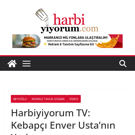
Skip
to
content
BEYOĞLU
KEMIKLI TAVUK IZGARA
VIDEO
Harbiyiyorum TV:
Kebapçı Enver Usta’nın