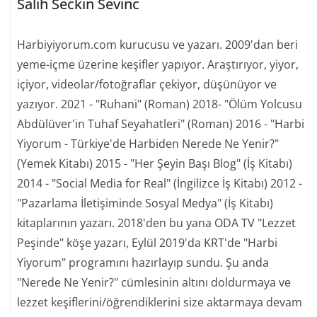
Salih Seckin Sevinc
Harbiyiyorum.com kurucusu ve yazarı. 2009'dan beri
yeme-içme üzerine keşifler yapıyor. Araştırıyor, yiyor,
içiyor, videolar/fotoğraflar çekiyor, düşünüyor ve
yazıyor. 2021 - "Ruhani" (Roman) 2018- "Ölüm Yolcusu
Abdülüver'in Tuhaf Seyahatleri" (Roman) 2016 - "Harbi
Yiyorum - Türkiye'de Harbiden Nerede Ne Yenir?"
(Yemek Kitabı) 2015 - "Her Şeyin Başı Blog" (İş Kitabı)
2014 - "Social Media for Real" (İngilizce İş Kitabı) 2012 -
"Pazarlama İletişiminde Sosyal Medya" (İş Kitabı)
kitaplarının yazarı. 2018'den bu yana ODA TV "Lezzet
Peşinde" köşe yazarı, Eylül 2019'da KRT'de "Harbi
Yiyorum" programını hazırlayıp sundu. Şu anda
"Nerede Ne Yenir?" cümlesinin altını doldurmaya ve
lezzet keşiflerini/öğrendiklerini size aktarmaya devam