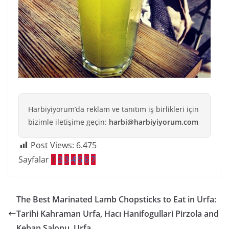
Harbiyiyorum’da reklam ve tanıtım iş birlikleri için
bizimle iletişime geçin:
harbi@harbiyiyorum.com
Post Views:
6.475
Sayfalar
1
2
3
4
5
6
7
The Best Marinated Lamb Chopsticks to Eat in Urfa:
Tarihi Kahraman Urfa, Hacı Hanifogullari Pirzola and
Kebap Salonu, Urfa