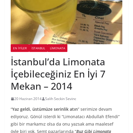
EN İYILER
İSTANBUL
LIMONATA
İstanbul’da Limonata
İçebileceğiniz En İyi 7
Mekan – 2014
20 Haziran 2014
Salih Seckin Sevinc
“
Yaz geldi, üstümüze serinlik atın
” serimize devam
ediyoruz. Gönül isterdi ki “Limonatacı Abdullah Efendi”
gibi bir markamız olsa da onu yazsak ama maalesef
öyle biri yok. Semt pazarlarında “
Buz Gibi Limonata