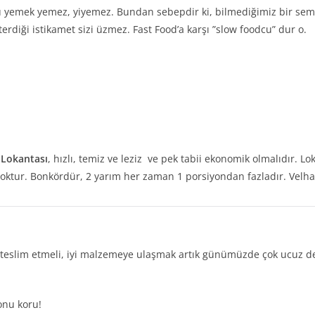
ü yemek yemez, yiyemez. Bundan sebepdir ki, bilmediğimiz bir sem
terdiği istikamet sizi üzmez. Fast Food’a karşı ”slow foodcu” dur o.
 Lokantası
, hızlı, temiz ve leziz ve pek tabii ekonomik olmalıdır. Lo
tur. Bonkördür, 2 yarım her zaman 1 porsiyondan fazladır. Velhasıl, 
 teslim etmeli, iyi malzemeye ulaşmak artık günümüzde çok ucuz deği
onu koru!