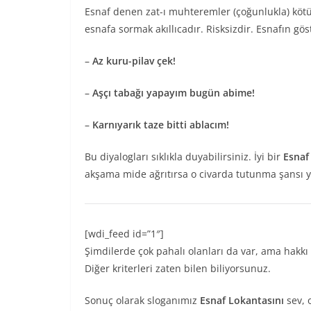
Esnaf denen zat-ı muhteremler (çoğunlukla) köt
esnafa sormak akıllıcadır. Risksizdir. Esnafın gös
–
Az kuru-pilav çek!
–
Aşçı tabağı yapayım bugün abime!
–
Karnıyarık taze bitti ablacım!
Bu diyalogları sıklıkla duyabilirsiniz. İyi bir
Esnaf
akşama mide ağrıtırsa o civarda tutunma şansı yok
[wdi_feed id=”1″]
Şimdilerde çok pahalı olanları da var, ama hakkı
Diğer kriterleri zaten bilen biliyorsunuz.
Sonuç olarak sloganımız
Esnaf Lokantasını
sev, 