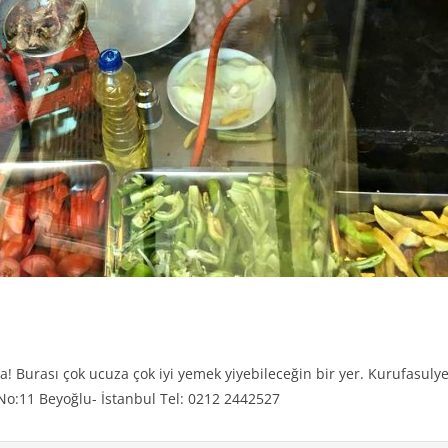
a! Burası çok ucuza çok iyi yemek yiyebileceğin bir yer. Kurufasulye
 No:11 Beyoğlu- İstanbul Tel: 0212 2442527