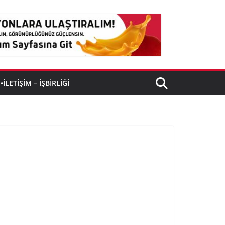
•İLETIŞIM – İŞBIRLIĞI