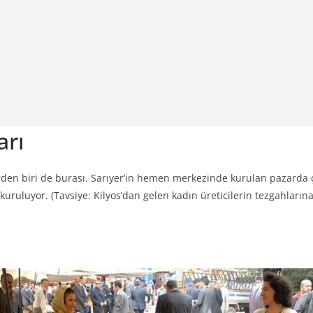
arı
lerden biri de burası. Sarıyer’in hemen merkezinde kurulan pazarda ç
uluyor. (Tavsiye: Kilyos’dan gelen kadın üreticilerin tezgahlar