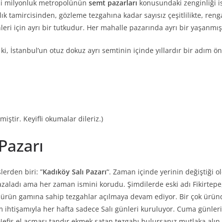
irmi milyonluk metropolünün
semt pazarları
konusundaki zenginliği i
ık tamircisinden, gözleme tezgahına kadar sayısız çeşitlilikte, ren
i için ayrı bir tutkudur. Her mahalle pazarında ayrı bir yaşanmışlık,
i, İstanbul’un otuz dokuz ayrı semtinin içinde yıllardır bir adım ön
iştir. Keyifli okumalar dileriz.)
 Pazarı
lerden biri: ”
Kadıköy Salı Pazarı’
‘. Zaman içinde yerinin değiştiği
azaladı ama her zaman ismini korudu. Şimdilerde eski adı Fikirtepe,
 ürün gamına sahip tezgahlar açılmaya devam ediyor. Bir çok üründ
üm ihtişamıyla her hafta sadece Salı günleri kuruluyor. Cuma günleri
efis el açması tandır ekmek satan tezgahı bulursanız mutlaka alın. P