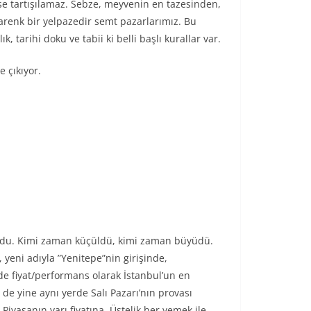
se tartışılamaz. Sebze, meyvenin en tazesinden,
garenk bir yelpazedir semt pazarlarımız. Bu
 tarihi doku ve tabii ki belli başlı kurallar var.
e çıkıyor.
 oldu. Kimi zaman küçüldü, kimi zaman büyüdü.
 yeni adıyla ”Yenitepe”nin girişinde,
e fiyat/performans olarak İstanbul’un en
 de yine aynı yerde Salı Pazarı’nın provası
iyasanın yarı fiyatına. Üstelik her yemek ile