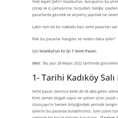
Yedi tepeli Şehr’i İstanbul’un, Avrupa’nın bu y
çorap ve iç çamaşırına; turşudan, balığa; çaydanl
pazarlarda gezmek ve alışveriş yapmak ise sevenler
Lakin tam da bu noktada bazı semt pazarları var k
Peki bu pazarlar hangiler ve neden daha iyiler?
İşte
İstanbul’un En İyi 7 Semt Pazarı.
(
Not
: “Bu yazı 28 Mayıs 2022 tarihinde güncellenm
1- Tarihi Kadıköy Salı
Semt pazarı denince belki de ilk akla gelen adres
Kimi zaman tezgah sayısı ve satılan ürün çeşidi 
Uzunçayır’ın hemen bitişiğindeki yerinde zengin
iyilerini bu pazarda bulabilirsiniz. İsmi üzere t
şeklinde bir küçük benzeri kuruluyor. (
Tavsiye:
N