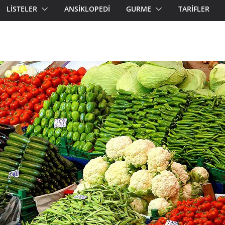
LİSTELER
ANSİKLOPEDİ
GURME
TARİFLER