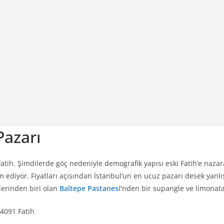
Pazarı
 Fatih. Şimdilerde göç nedeniyle demografik yapısı eski Fatih’e naz
ediyor. Fiyatları açısından İstanbul’un en ucuz pazarı desek yanlış
lerinden biri olan
Baltepe Pastanesi
’
nden bir supangle ve limonata i
34091 Fatih