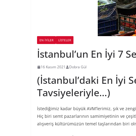
EN İYILER
LİSTELER
İstanbul’un En İyi 7 S
16 Kasım 2021
Dobra Gül
(İstanbul’daki En İyi 
Tavsiyeleriyle…)
İstediğimiz kadar büyük AVM’lerimiz, şık ve zengi
Hiç biri semt pazarlarının samimiyetinin ve çeşitl
alışveriş kültürümüzün temel taşlarından biri o