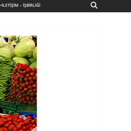
•İLETIŞIM – İŞBIRLIĞI