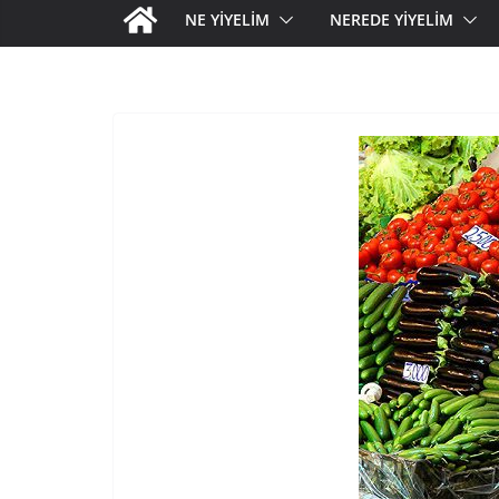
NE YİYELİM
NEREDE YİYELİM