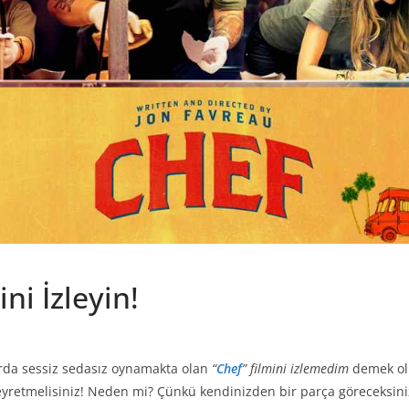
ni İzleyin!
rda sessiz sedasız oynamakta olan
“
Chef
” filmini izlemedim
demek ol
seyretmelisiniz! Neden mi? Çünkü kendinizden bir parça göreceksini