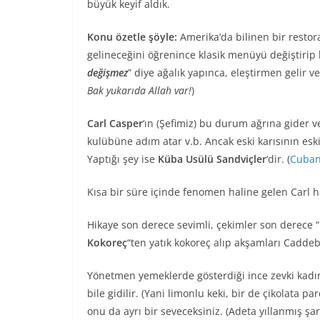
büyük keyif aldık.
Konu özetle şöyle:
Amerika’da bilinen bir restora
gelineceğini öğrenince klasik menüyü değiştirip 
değişmez
” diye ağalık yapınca, eleştirmen gelir v
Bak yukarıda Allah var!
)
Carl Casper
‘ın (Şefimiz) bu durum ağrına gider ve
kulübüne adım atar v.b. Ancak eski karısının eski
Yaptığı şey ise
Küba Usülü Sandviçler
‘dir. (
Cuba
Kısa bir süre içinde fenomen haline gelen Carl 
Hikaye son derece sevimli, çekimler son derece “
Kokoreç
“ten yatık kokoreç alıp akşamları Cadd
Yönetmen yemeklerde gösterdiği ince zevki kadınla
bile gidilir. (Yani limonlu keki, bir de çikolata p
onu da ayrı bir seveceksiniz. (Adeta yıllanmış ş