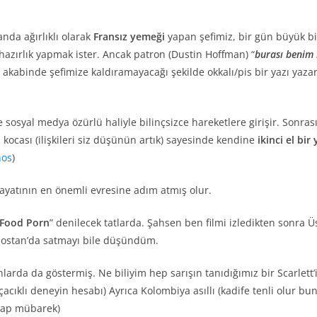
nda ağırlıklı olarak
Fransız yemeği
yapan şefimiz, bir gün büyük bir
hazırlık yapmak ister. Ancak patron (Dustin Hoffman) “
burası benim
e akabinde şefimize kaldıramayacağı şekilde okkalı/pis bir yazı yazar
 sosyal medya özürlü haliyle bilinçsizce hareketlere girişir. Sonrasın
 kocası (ilişkileri siz düşünün artık) sayesinde kendine
ikinci el bir
nos
)
hayatının en önemli evresine adım atmış olur.
Food Porn
” denilecek tatlarda. Şahsen ben filmi izledikten sonra Ü
ebostan’da satmayı bile düşündüm.
rda da göstermiş. Ne biliyim hep sarışın tanıdığımız bir Scarlett’i
arçacıklı deneyin hesabı) Ayrıca Kolombiya asıllı (kadife tenli olur bu
arap mübarek)