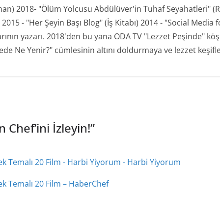
man) 2018- "Ölüm Yolcusu Abdülüver'in Tuhaf Seyahatleri" (R
15 - "Her Şeyin Başı Blog" (İş Kitabı) 2014 - "Social Media for
plarının yazarı. 2018'den bu yana ODA TV "Lezzet Peşinde" kö
de Ne Yenir?" cümlesinin altını doldurmaya ve lezzet keşifl
 Chef’ini İzleyin!
”
 Temalı 20 Film - Harbi Yiyorum - Harbi Yiyorum
k Temalı 20 Film – HaberChef