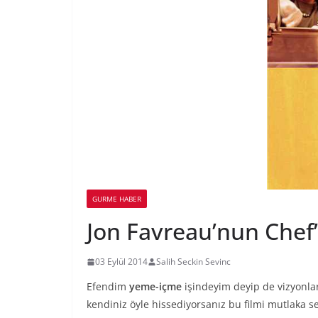
GURME HABER
Jon Favreau’nun Chef’i
03 Eylül 2014
Salih Seckin Sevinc
Efendim
yeme-içme
işindeyim deyip de vizyonla
kendiniz öyle hissediyorsanız bu filmi mutlaka 