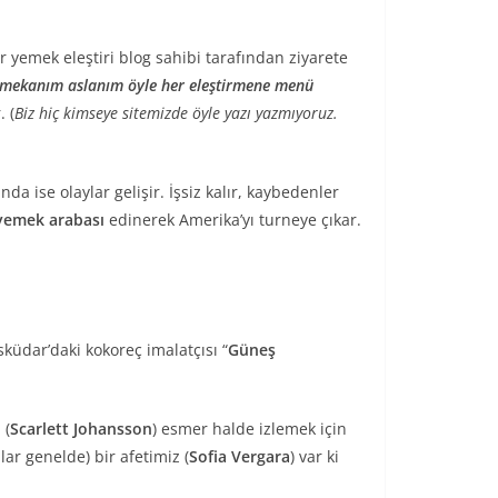
 yemek eleştiri blog sahibi tarafından ziyarete
 mekanım aslanım
öyle her eleştirmene menü
. (
Biz hiç kimseye sitemizde öyle yazı yazmıyoruz.
da ise olaylar gelişir. İşsiz kalır, kaybedenler
 yemek arabası
edinerek Amerika’yı turneye çıkar.
sküdar’daki kokoreç imalatçısı “
Güneş
 (
Scarlett Johansson
) esmer halde izlemek için
nlar genelde) bir afetimiz (
Sofia Vergara
) var ki