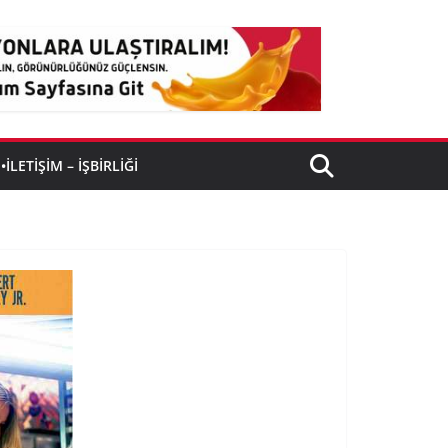
•İLETIŞIM – İŞBIRLIĞI