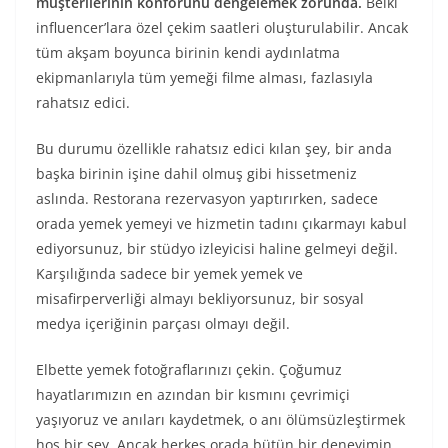
müşterilerinin konforunu dengelemek zorunda.
Belki
influencer’lara özel çekim saatleri oluşturulabilir. Ancak
tüm akşam boyunca birinin kendi aydınlatma
ekipmanlarıyla tüm yemeği filme alması, fazlasıyla
rahatsız edici.
Bu durumu özellikle rahatsız edici kılan şey, bir anda
başka birinin işine dahil olmuş gibi hissetmeniz
aslında. Restorana rezervasyon yaptırırken, sadece
orada yemek yemeyi ve hizmetin tadını çıkarmayı kabul
ediyorsunuz, bir stüdyo izleyicisi haline gelmeyi değil.
Karşılığında sadece bir yemek yemek ve
misafirperverliği almayı bekliyorsunuz, bir sosyal
medya içeriğinin parçası olmayı değil.
Elbette yemek fotoğraflarınızı çekin. Çoğumuz
hayatlarımızın en azından bir kısmını çevrimiçi
yaşıyoruz ve anıları kaydetmek, o anı ölümsüzleştirmek
hoş bir şey. Ancak herkes orada bütün bir deneyimin