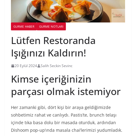
GURME HABER
GURME NOTLARI
Lütfen Restoranda
Işığınızı Kaldırın!
20 Eylül 2024
Salih Seckin Sevinc
Kimse içeriğinizin
parçası olmak istemiyor
Her zamanki gibi, dört kişi bir araya geldiğimizde
sohbetimiz rahat ve canlıydı. Pastis’te, brunch telaşı
içinde tıka basa dolu bir masada oturduk, ardından
Dishoom pop-up’ında masala chai’lerimizi yudumladık.