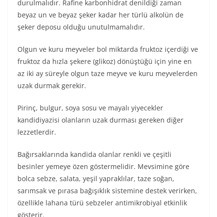
durulmalıdır. Rafine karbonhidrat denildiği zaman
beyaz un ve beyaz şeker kadar her türlü alkolün de
şeker deposu olduğu unutulmamalıdır.
Olgun ve kuru meyveler bol miktarda fruktoz içerdiği ve
fruktoz da hızla şekere (glikoz) dönüştüğü için yine en
az iki ay süreyle olgun taze meyve ve kuru meyvelerden
uzak durmak gerekir.
Pirinç, bulgur, soya sosu ve mayalı yiyecekler
kandidiyazisi olanların uzak durması gereken diğer
lezzetlerdir.
Bağırsaklarında kandida olanlar renkli ve çeşitli
besinler yemeye özen göstermelidir. Mevsimine göre
bolca sebze, salata, yeşil yapraklılar, taze soğan,
sarımsak ve pırasa bağışıklık sistemine destek verirken,
özellikle lahana türü sebzeler antimikrobiyal etkinlik
gösterir.