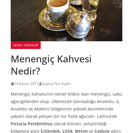
GENEL YEMEKLER
Menengiç Kahvesi
Nedir?
14 Kasım 2017
Şeyma Nur Aydın
Menengiç Kahvesi’nin temel bitkisi olan menengiç; sakız
ağacıgillerden olup, ülkemizde Güneydoğu Anadolu, İç
Anadolu ve Akdeniz bölgesinin yüksek kesimlerinde
yabani olarak yetişen bir tür fıstık ağacıdır. Latince’de
Pictacia Perebinthus
olarak bilinen, yetiştirildiği
bölgelere göre
Çitlembik
,
Çıtlık
,
Bıttım
ve
Çedene
adını