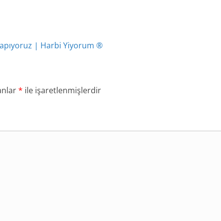
Yapıyoruz | Harbi Yiyorum ®
anlar
*
ile işaretlenmişlerdir