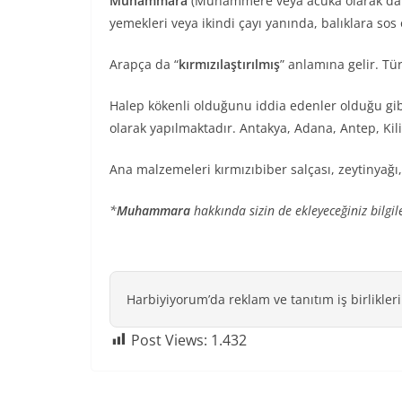
Muhammara
(Muhammere veya acuka olarak da bil
yemekleri veya ikindi çayı yanında, balıklara sos o
Arapça da “
kırmızılaştırılmış
” anlamına gelir. Tü
Halep kökenli olduğunu iddia edenler olduğu gi
olarak yapılmaktadır. Antakya, Adana, Antep, Kil
Ana malzemeleri kırmızıbiber salçası, zeytinyağı
*
Muhammara
hakkında sizin de ekleyeceğiniz bilgi
Harbiyiyorum’da reklam ve tanıtım iş birlikleri
Post Views:
1.432