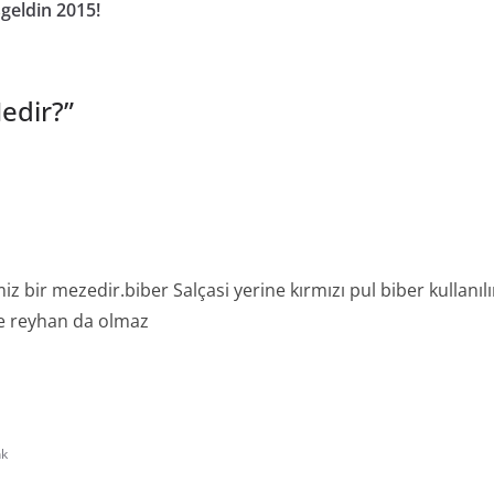
geldin 2015!
edir?
”
iz bir mezedir.biber Salçasi yerine kırmızı pul biber kullanı
de reyhan da olmaz
nk