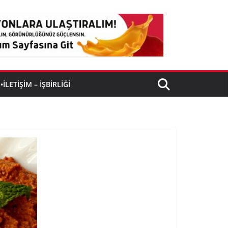
•İLETIŞIM – İŞBIRLIĞI