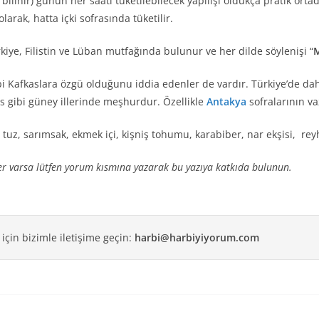
inir) günün her saati tüketilebilecek yapılışı oldukça pratik orta
larak, hatta içki sofrasında tüketilir.
rkiye, Filistin ve Lüban mutfağında bulunur ve her dilde söylenişi “
bi Kafkaslara özgü olduğunu iddia edenler de vardır. Türkiye’de 
is gibi güney illerinde meşhurdur. Özellikle
Antakya
sofralarının v
, tuz, sarımsak, ekmek içi, kişniş tohumu, karabiber, nar ekşisi, r
ler varsa lütfen yorum kısmına
yazarak bu yazıya katkıda bulunun.
 için bizimle iletişime geçin:
harbi@harbiyiyorum.com