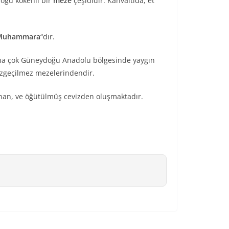
doğu kökenli bir
meze
çeşididir. Kahvaltıda, et
Muhammara
“dır.
daha çok Güneydoğu Anadolu bölgesinde yaygın
azgeçilmez mezelerindendir.
eyhan, ve öğütülmüş cevizden oluşmaktadır.