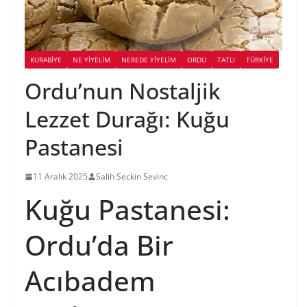
KURABIYE
NE YİYELİM
NEREDE YİYELİM
ORDU
TATLI
TÜRKIYE
Ordu’nun Nostaljik
Lezzet Durağı: Kuğu
Pastanesi
11 Aralık 2025
Salih Seckin Sevinc
Kuğu Pastanesi:
Ordu’da Bir
Acıbadem