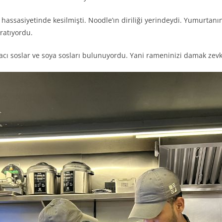
 hassasiyetinde kesilmişti. Noodle’ın diriliği yerindeydi. Yumurtanın 
ratıyordu.
acı soslar ve soya sosları bulunuyordu. Yani rameninizi damak zevki