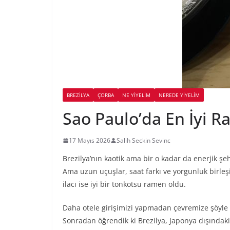
BREZILYA
ÇORBA
NE YİYELİM
NEREDE YİYELİM
Sao Paulo’da En İyi 
17 Mayıs 2026
Salih Seckin Sevinc
Brezilya’nın kaotik ama bir o kadar da enerjik 
Ama uzun uçuşlar, saat farkı ve yorgunluk birleşi
ilacı ise iyi bir tonkotsu ramen oldu.
Daha otele girişimizi yapmadan çevremize şöyle 
Sonradan öğrendik ki Brezilya, Japonya dışındaki