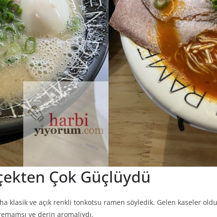
çekten Çok Güçlüydü
aha klasik ve açık renkli tonkotsu ramen söyledik. Gelen kaseler ol
kremamsı ve derin aromalıydı.