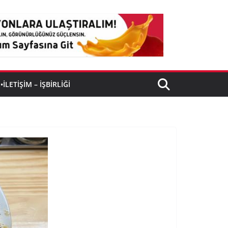
•İLETIŞIM – İŞBIRLIĞI