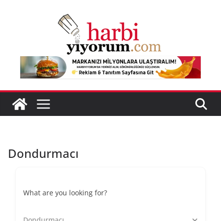
Skip
to
content
Dondurmacı
What are you looking for?
Dondurmacı