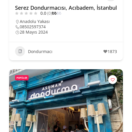
Serez Dondurmacısı, Acıbadem, İstanbul
0.0
(0)
₺
₺
₺
₺
Anadolu Yakası
08502597374
28 Mayıs 2024
Dondurmacı
1873
POPÜLER