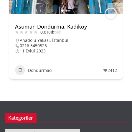
Asuman Dondurma, Kadıköy
0.0
(0)
₺
₺
₺
₺
Anadolu Yakası
,
İstanbul
0216 3450526
11 Eylül 2023
Dondurmacı
2412
Kategoriler