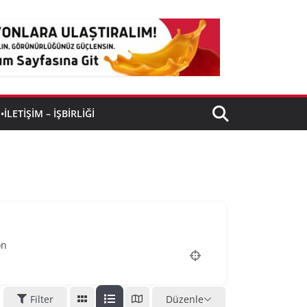
•İLETIŞIM – İŞBIRLIĞI
on
Filter
Düzenle