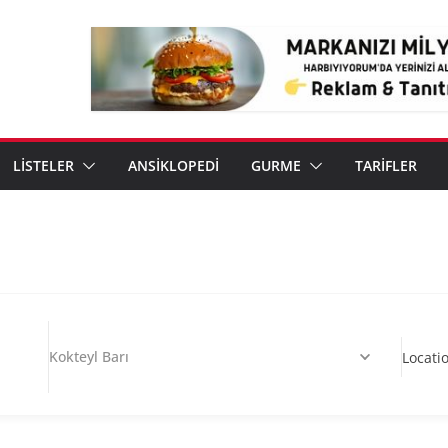
LİSTELER
ANSİKLOPEDİ
GURME
TARİFLER
Kokteyl Barı
Locati