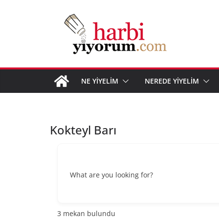
Skip
to
content
NE YİYELİM
NEREDE YİYELİM
Kokteyl Barı
What are you looking for?
3
mekan bulundu