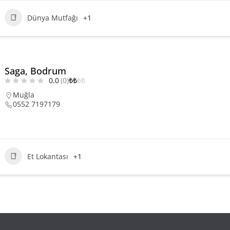
Dünya Mutfağı
+1
Saga, Bodrum
0.0
(0)
₺
₺
₺
₺
Muğla
0552 7197179
Et Lokantası
+1