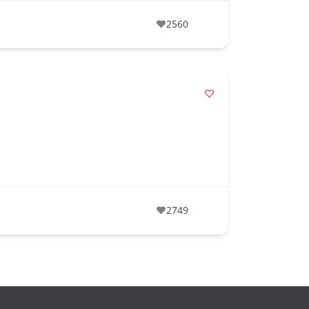
2560
2749