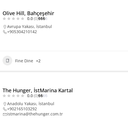
Olive Hill, Bahçeşehir
0.0
(0)
₺
₺
₺
₺
Avrupa Yakası
,
İstanbul
+905304210142
Fine Dine
+2
The Hunger, İstMarina Kartal
0.0
(0)
₺
₺
₺
₺
Anadolu Yakası
,
İstanbul
+902165103292
istmarina@thehunger.com.tr