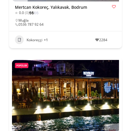
Mertcan Kokoreç, Yalıkavak, Bodrum
₺
₺
₺
₺
0.0
(0)
Muğla
0536 787 92 64
Kokoreççi
+1
2284
POPÜLER