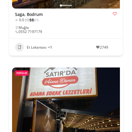
Saga, Bodrum
₺
₺
₺
₺
0.0
(0)
Muğla
0552 7197179
Et Lokantası
+1
2749
POPÜLER