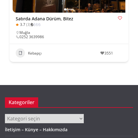
Satırda Adana Dürüm, Bitez
₺
₺
₺
₺
3.7
(3)
Muğla
0252 3639986
Kebapçı
3551
Kategoriler
Kategoriler
İletişim – Künye – Hakkımızda