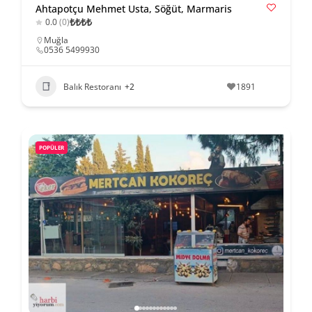
Ahtapotçu Mehmet Usta, Söğüt, Marmaris
₺
₺
₺
₺
0.0
(0)
Muğla
0536 5499930
Balık Restoranı
+2
1891
POPÜLER