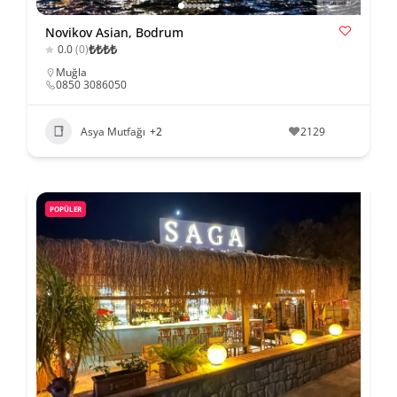
Novikov Asian, Bodrum
₺
₺
₺
₺
0.0
(0)
Muğla
0850 3086050
Asya Mutfağı
+2
2129
POPÜLER