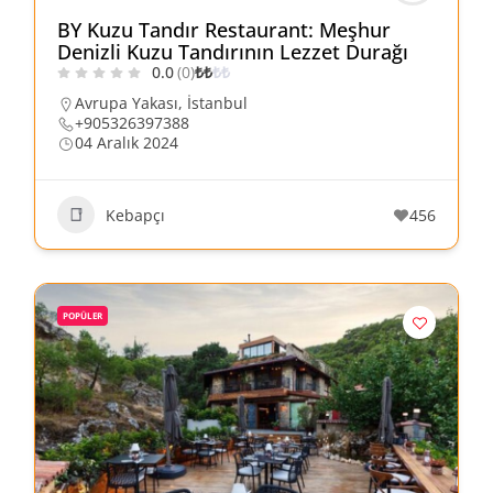
BY Kuzu Tandır Restaurant: Meşhur
Denizli Kuzu Tandırının Lezzet Durağı
0.0
(0)
₺
₺
₺
₺
Avrupa Yakası
,
İstanbul
+905326397388
04 Aralık 2024
Kebapçı
456
POPÜLER