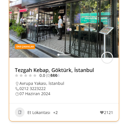
ÖNE ÇIKANLAR
Tezgah Kebap, Göktürk, İstanbul
0.0
(0)
₺
₺
₺
₺
Avrupa Yakası
,
İstanbul
0212 3223222
07 Haziran 2024
Et Lokantası
+2
2121