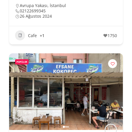
Avrupa Yakası
,
İstanbul
02122699345
26 Ağustos 2024
Cafe
+1
1750
POPÜLER