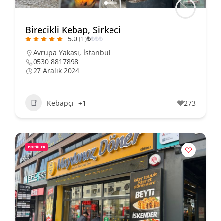
Birecikli Kebap, Sirkeci
5.0
(1)
₺
₺
₺
₺
Avrupa Yakası
,
İstanbul
0530 8817898
27 Aralık 2024
Kebapçı
+1
273
POPÜLER