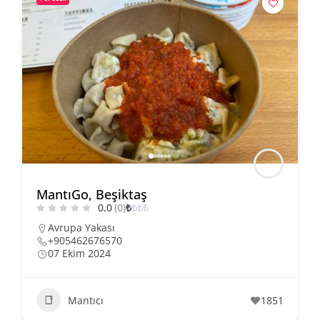
MantıGo, Beşiktaş
0.0
(0)
₺
₺
₺
₺
Avrupa Yakası
+905462676570
07 Ekim 2024
Mantıcı
1851