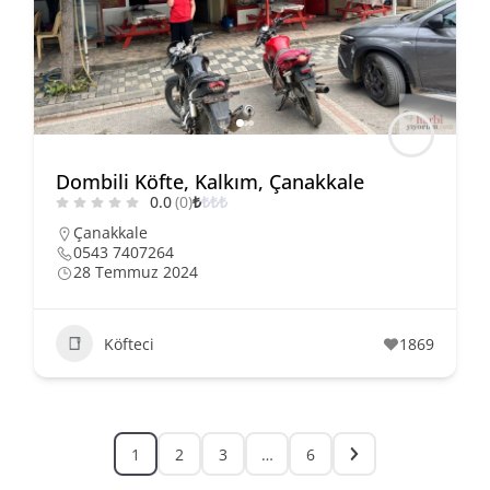
Dombili Köfte, Kalkım, Çanakkale
0.0
(0)
₺
₺
₺
₺
Çanakkale
0543 7407264
28 Temmuz 2024
Köfteci
1869
1
2
3
…
6