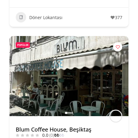
Döner Lokantası
377
POPÜLER
Blum Coffee House, Beşiktaş
0.0
(0)
₺
₺
₺
₺