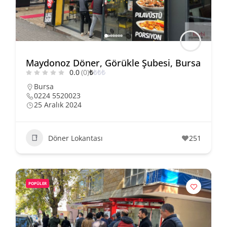
Maydonoz Döner, Görükle Şubesi, Bursa
0.0
(0)
₺
₺
₺
₺
Bursa
0224 5520023
25 Aralık 2024
Döner Lokantası
251
POPÜLER