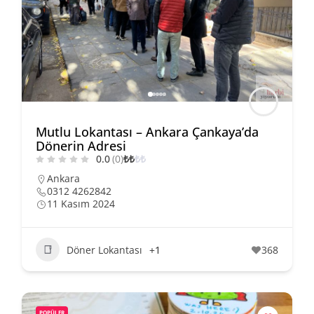
Mutlu Lokantası – Ankara Çankaya’da
Dönerin Adresi
0.0
(0)
₺
₺
₺
₺
Ankara
0312 4262842
11 Kasım 2024
Döner Lokantası
+1
368
POPÜLER