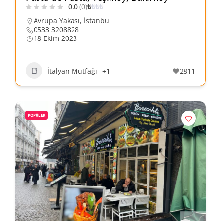
0.0
(0)
₺
₺
₺
₺
Avrupa Yakası
,
İstanbul
0533 3208828
18 Ekim 2023
İtalyan Mutfağı
+1
2811
POPÜLER