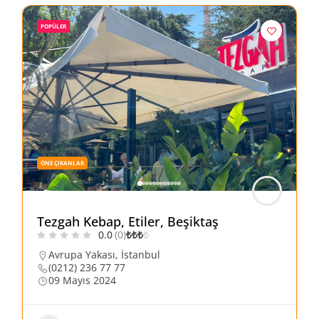
POPÜLER
ÖNE ÇIKANLAR
Tezgah Kebap, Etiler, Beşiktaş
0.0
(0)
₺
₺
₺
₺
Avrupa Yakası
,
İstanbul
(0212) 236 77 77
09 Mayıs 2024