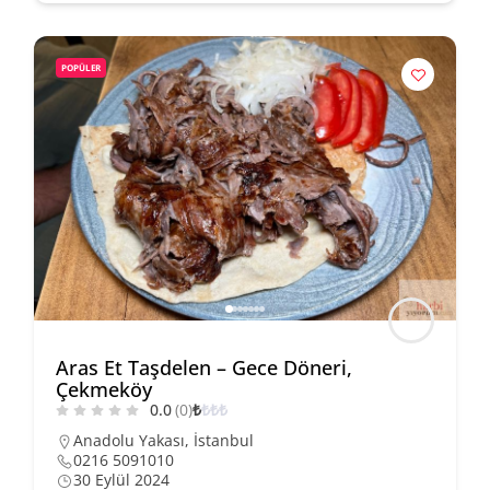
POPÜLER
Aras Et Taşdelen – Gece Döneri,
Çekmeköy
0.0
(0)
₺
₺
₺
₺
Anadolu Yakası
,
İstanbul
0216 5091010
30 Eylül 2024