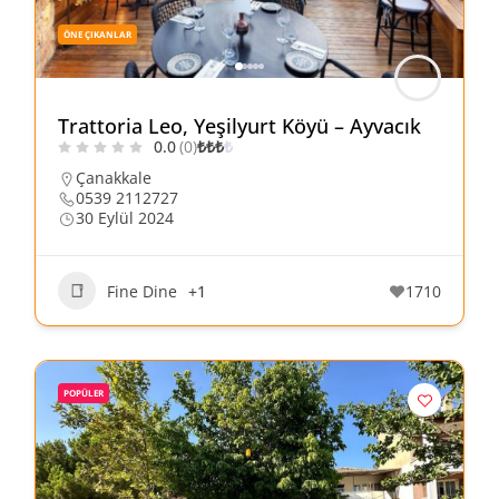
ÖNE ÇIKANLAR
Trattoria Leo, Yeşilyurt Köyü – Ayvacık
0.0
(0)
₺
₺
₺
₺
Çanakkale
0539 2112727
30 Eylül 2024
Fine Dine
+1
1710
POPÜLER