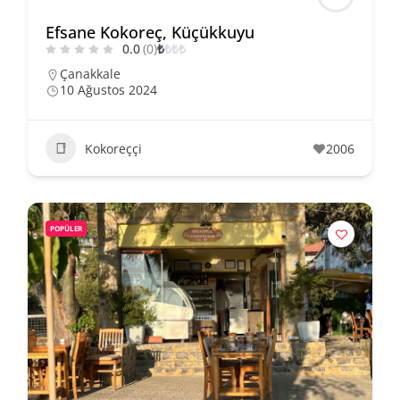
Efsane Kokoreç, Küçükkuyu
0.0
(0)
₺
₺
₺
₺
Çanakkale
10 Ağustos 2024
Kokoreççi
2006
POPÜLER