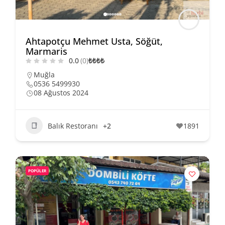
Ahtapotçu Mehmet Usta, Söğüt,
Marmaris
0.0
(0)
₺
₺
₺
₺
Muğla
0536 5499930
08 Ağustos 2024
Balık Restoranı
+2
1891
POPÜLER