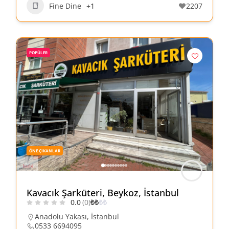
Fine Dine
+1
2207
POPÜLER
ÖNE ÇIKANLAR
Kavacık Şarküteri, Beykoz, İstanbul
0.0
(0)
₺
₺
₺
₺
Anadolu Yakası
,
İstanbul
0533 6694095