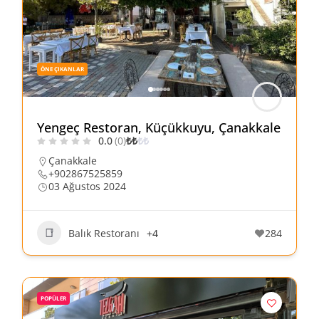
ÖNE ÇIKANLAR
Yengeç Restoran, Küçükkuyu, Çanakkale
0.0
(0)
₺
₺
₺
₺
Çanakkale
+902867525859
03 Ağustos 2024
Balık Restoranı
+4
284
POPÜLER